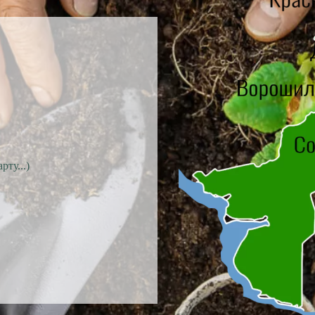
ту...)