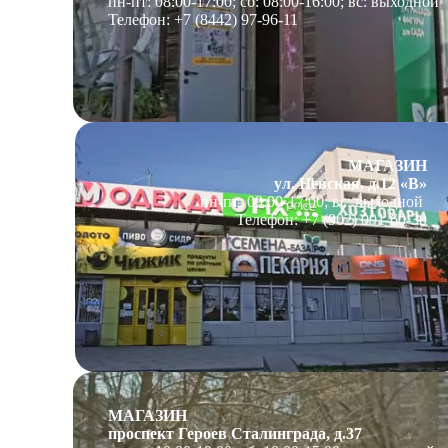
пн-пт: 08:00-17:00; сб: 08:00-16:00; вс: выходной
Телефон: +7 (8442) 97-96-11
МАГАЗИН
ул. Невская, д.12 «В»
пн-пт: 09:00-17:00; вс: выходной
Телефон: +7 (902) 091-60-30
МАГАЗИН
проспект Героев Сталинграда, д.37