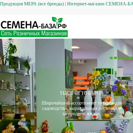
Продукция МЕРА (все бренды)
|
Интернет-магазин СЕМЕНА-Б
СЕМЕНА-БАЗА.РФ
ТЫСЯЧИ ТОВАРОВ
Широчайший ассортимент товаров для
садоводства, выращивания растений и
загородной жизни.