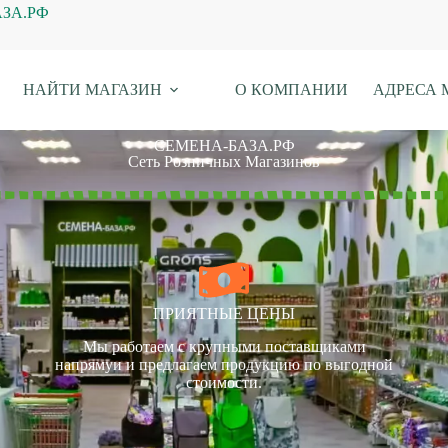
АЗА.РФ
НАЙТИ МАГАЗИН
О КОМПАНИИ
АДРЕСА 
СЕМЕНА-БАЗА.РФ
Сеть Розничных Магазинов
ПРИЯТНЫЕ ЦЕНЫ
Мы работаем с крупными поставщиками
напрямуи и предлагаем продукцию по выгодной
стоимости.