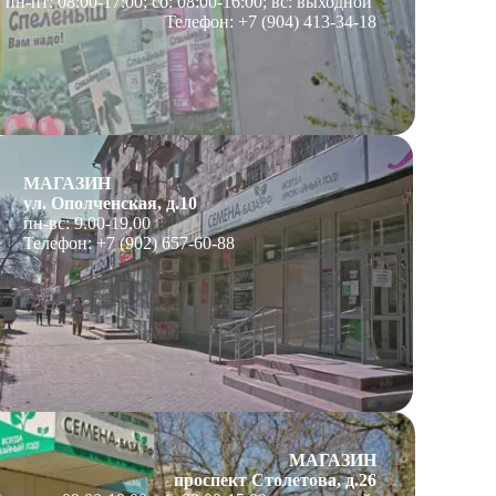
пн-пт: 08:00-17:00; сб: 08:00-16:00; вс: выходной
Телефон: +7 (904) 413-34-18
МАГАЗИН
ул. Ополченская, д.10
пн-вс: 9.00-19.00
Телефон: +7 (902) 657-60-88
МАГАЗИН
проспект Столетова, д.26